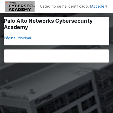
Salta al contenido principal
Usted no se ha identificado. (
Acceder
)
Palo Alto Networks Cybersecurity
Academy
Página Principal
Bloques
Bloques suplementarios