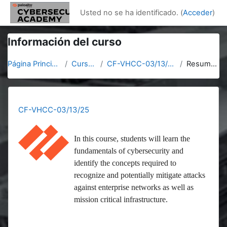
Salta al contenido principal
Usted no se ha identificado. (
Acceder
)
Información del curso
Página Principal
Cursos
CF-VHCC-03/13/25
Resumen
CF-VHCC-03/13/25
In this course, students will learn the
fundamentals of cybersecurity and
identify the concepts required to
recognize and potentially mitigate attacks
against enterprise networks as well as
mission critical infrastructure.