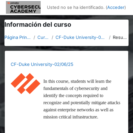
Salta al contenido principal
Usted no se ha identificado. (
Acceder
)
Información del curso
Página Principal
Cursos
CF-Duke University-02/06/25
Resumen
CF-Duke University-02/06/25
In this course, students will learn the
fundamentals of cybersecurity and
identify the concepts required to
recognize and potentially mitigate attacks
against enterprise networks as well as
mission critical infrastructure.