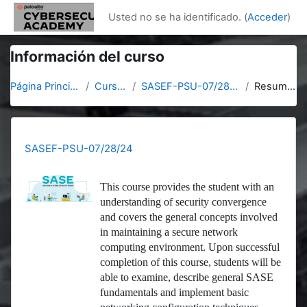
Salta al contenido principal
Usted no se ha identificado. (
Acceder
)
Información del curso
Página Principal
Cursos
SASEF-PSU-07/28/24
Resumen
SASEF-PSU-07/28/24
This course provides the student with an
understanding of security convergence
and covers the general concepts involved
in maintaining a secure network
computing environment. Upon successful
completion of this course, students will be
able to examine, describe general SASE
fundamentals and implement basic