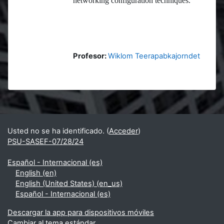
networking configuration techniques.
Profesor:
Wiklom Teerapabkajorndet
Bloques
Bloques suplementarios
Usted no se ha identificado. (
Acceder
)
PSU-SASEF-07/28/24
Español - Internacional ‎(es)‎
English ‎(en)‎
English (United States) ‎(en_us)‎
Español - Internacional ‎(es)‎
Descargar la app para dispositivos móviles
Cambiar al tema estándar