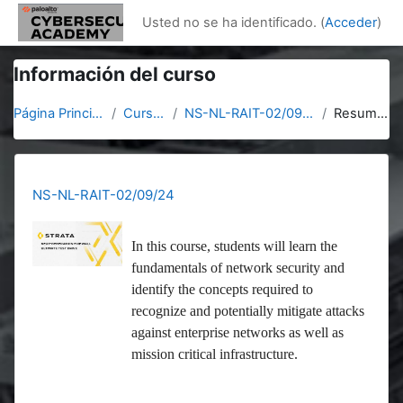
Salta al contenido principal
Usted no se ha identificado. (
Acceder
)
Información del curso
Página Principal
Cursos
NS-NL-RAIT-02/09/24
Resumen
NS-NL-RAIT-02/09/24
In this course, students will learn the
fundamentals of network security and
identify the concepts required to
recognize and potentially mitigate attacks
against enterprise networks as well as
mission critical infrastructure.