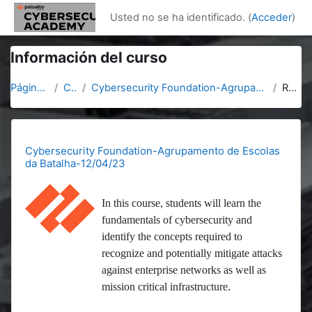
Salta al contenido principal
Usted no se ha identificado. (
Acceder
)
Información del curso
Página Principal
Cursos
Cybersecurity Foundation-Agrupamento de Escolas da Batalha-12/04/23
Resumen
Cybersecurity Foundation-Agrupamento de Escolas
da Batalha-12/04/23
In this course, students will learn the
fundamentals of cybersecurity and
identify the concepts required to
recognize and potentially mitigate attacks
against enterprise networks as well as
mission critical infrastructure.